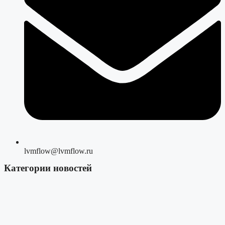
lvmflow@lvmflow.ru
Категории новостей