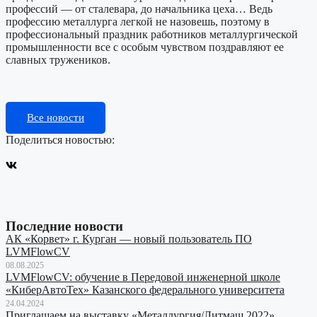
профессий — от сталевара, до начальника цеха… Ведь
профессию металлурга легкой не назовешь, поэтому в
профессиональный праздник работников металлургической
промышленности все с особым чувством поздравляют ее
славных тружеников.
Все новости
Поделиться новостью:
Последние новости
АК «Корвет» г. Курган — новый пользователь ПО
LVMFlowCV
08.08.2025
LVMFlowCV: обучение в Передовой инженерной школе
«КиберАвтоТех» Казанского федерального университета
24.04.2024
Приглашаем на выставку «Металлургия/Литмаш 2022»