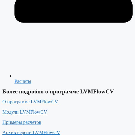
Расчеты
Более подробно о программе LVMFlowCV
О программе LVMFlowCV
Модули LVMFlowCV
Примеры расчетов
Архив версий LVMFlowCV