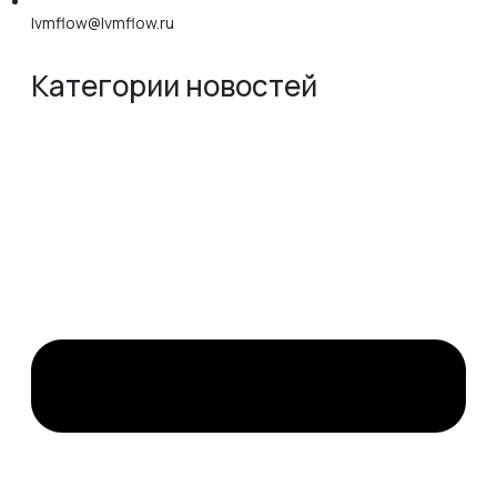
lvmflow@lvmflow.ru
Категории новостей